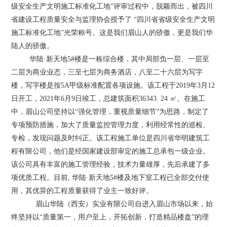
级安全生产文明施工标准化工地”评审过程中，脱颖而出，被四川
省建设工程质量安全与监理协会
授予了
“四川省省级安全生产文明
施工标准化工地”光荣称号。这是我们眉山人的骄傲，更是我们华
陆人的骄傲。
华陆
·新天地5#楼是一栋综合楼，其中局部负一层、一层至
二层为商业业态，三至七层为商务酒店，八至二十六层为写字
楼，写字楼是按
5A
甲级标准
配置各项设施。该工程于2019年3月12
日开工，2021年6月9日竣工，总建筑面积
36343. 24
㎡。在施工
中，眉山公司坚持
以
“强化管理，重视质量细节”为思路，制定了
专项预防措施，加大了质量监控管理力度，利用经常性的巡检、
专检，发现问题及时纠正。该工程施工单位是四川省华明建筑工
程有限公司，他们是经国家建设部审定的施工总承包一级企业。
该公司具有丰富的施工管理经验，技术力量雄厚
，先后承建了多
项优质工程。目前
, 华陆·新天地5#楼及地下室工程已全部交付使
用，其优异的工程质量获得了业主一致好评。
眉山华陆（西安）实业有限公司自进入眉山市场以来，始
终坚持以
“质量第一，用户至上，开拓创新，打造精品楼盘”的理